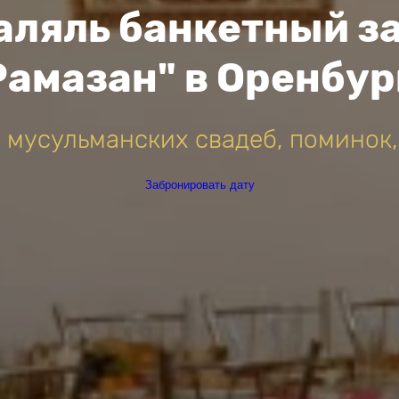
аляль банкетный з
Рамазан" в Оренбур
 мусульманских свадеб, поминок,
Забронировать дату