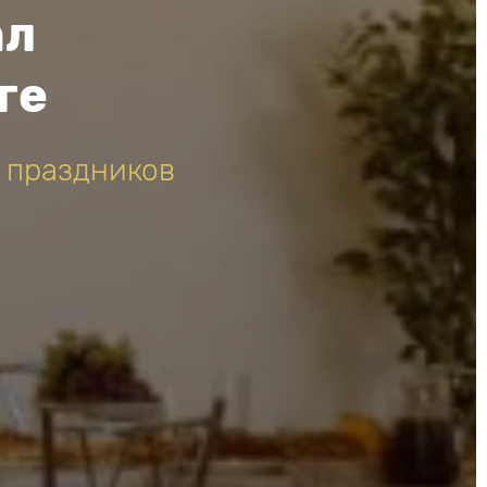
ал
ге
 праздников